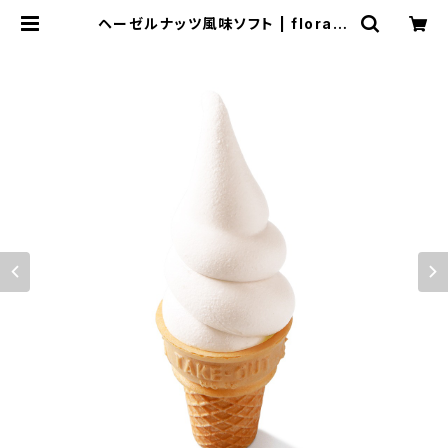
ヘーゼルナッツ風味ソフト | florara
lof